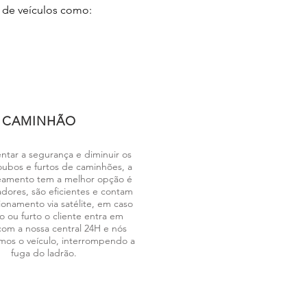
 de veículos como:
CAMINHÃO
ntar a segurança e diminuir os
oubos e furtos de caminhões, a
eamento tem a melhor opção é
dores, são eficientes e contam
onamento via satélite, em caso
 ou furto o cliente entra em
com a nossa central 24H e nós
os o veículo, interrompendo a
fuga do ladrão.