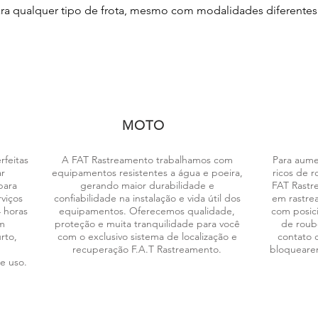
ara qualquer tipo de frota, mesmo com modalidades diferentes
MOTO
feitas
A FAT Rastreamento trabalhamos com
Para aume
ar
equipamentos resistentes a água e poeira,
ricos de r
para
gerando maior durabilidade e
FAT Rastr
viços
confiabilidade na instalação e vida útil dos
em rastrea
 horas
equipamentos. Oferecemos qualidade,
com posici
m
proteção e muita tranquilidade para você
de roubo
rto,
com o exclusivo sistema de localização e
contato 
recuperação F.A.T Rastreamento.
bloquearem
e uso.