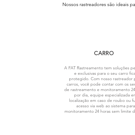
Nossos rastreadores são ideais p
CARRO
A FAT Rastreamento tem soluções per
e exclusivas para o seu carro fic
protegido. Com nosso rastreador 
carros, você pode contar com os ser
de rastreamento e monitoramento 24
por dia, equipe especializada e
localização em caso de roubo ou fu
acesso via web ao sistema para
monitoramento 24 horas sem limite d